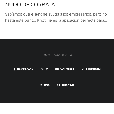
NUDO DE CORBATA
Sabíamos que el iPhone ayuda a los empresarios, pero no
hasta este punto. Knot Tie es la aplicación perfecta para...
EsferaiPhone © 2024
FACEBOOK
X
YOUTUBE
LINKEDIN
RSS
BUSCAR