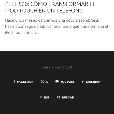
PEEL 520: CÓMO TRANSFORMAR EL
IPOD TOUCH EN UN TELÉFONO
Hace unos meses os trajimos una noticia asombrosa:
habían conseguido fabricar una funda que transformaba el
iPod Touch en un...
EsferaiPhone © 2024
FACEBOOK
X
YOUTUBE
LINKEDIN
RSS
BUSCAR