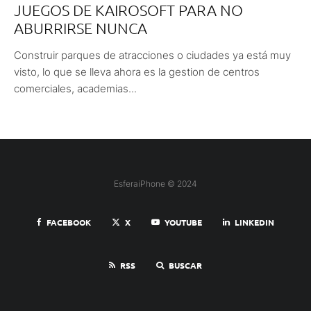
JUEGOS DE KAIROSOFT PARA NO
ABURRIRSE NUNCA
Construir parques de atracciones o ciudades ya está muy
visto, lo que se lleva ahora es la gestion de centros
comerciales, academias...
EsferaiPhone © 2024
FACEBOOK
X
YOUTUBE
LINKEDIN
RSS
BUSCAR