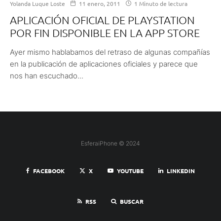
Yolanda Luque Loste
11 enero, 2011
1 Minuto de lectura
APLICACIÓN OFICIAL DE PLAYSTATION
POR FIN DISPONIBLE EN LA APP STORE
Ayer mismo hablabamos del retraso de algunas compañías
en la publicación de aplicaciones oficiales y parece que
nos han escuchado...
EsferaiPhone © 2024
FACEBOOK
X
YOUTUBE
LINKEDIN
RSS
BUSCAR