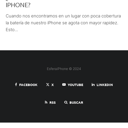
IPHONE?
Cuando nos encontramos en un lugar con poca cobertura
la batería de nuestro iPhone se agota con mayor rapidez.
Esto...
EsferaiPhone © 2024
FACEBOOK
X
YOUTUBE
LINKEDIN
RSS
BUSCAR