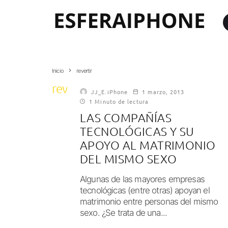
Inicio
revertir
revertir
JJ_E.iPhone
1 marzo, 2013
1 Minuto de lectura
LAS COMPAÑÍAS
TECNOLÓGICAS Y SU
APOYO AL MATRIMONIO
DEL MISMO SEXO
Algunas de las mayores empresas
tecnológicas (entre otras) apoyan el
matrimonio entre personas del mismo
sexo. ¿Se trata de una...