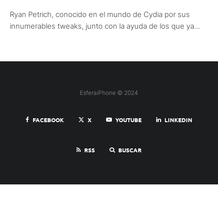
Ryan Petrich, conocido en el mundo de Cydia por sus
innumerables tweaks, junto con la ayuda de los que ya...
EsferaiPhone © 2024
FACEBOOK
X
YOUTUBE
LINKEDIN
RSS
BUSCAR