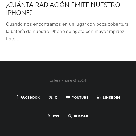
¿CUÁNTA RADIACIÓN EMITE NUESTRO
IPHONE?
Cuando nos encontramos en un lugar con poca cobertura
la batería de nuestro iPhone se agota con mayor rapidez.
Esto...
EsferaiPhone © 2024
FACEBOOK
X
YOUTUBE
LINKEDIN
RSS
BUSCAR