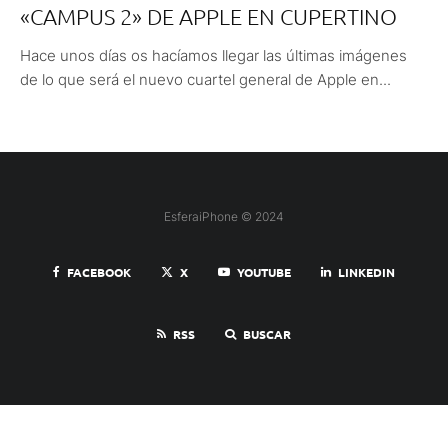
«CAMPUS 2» DE APPLE EN CUPERTINO
Hace unos días os hacíamos llegar las últimas imágenes
de lo que será el nuevo cuartel general de Apple en...
EsferaiPhone © 2024
FACEBOOK
X
YOUTUBE
LINKEDIN
RSS
BUSCAR