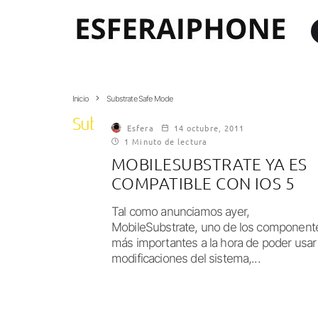
Inicio
Substrate Safe Mode
Substrate Safe Mode
Esfera
14 octubre, 2011
1 Minuto de lectura
MOBILESUBSTRATE YA ES
COMPATIBLE CON IOS 5
Tal como anunciamos ayer,
MobileSubstrate, uno de los component
más importantes a la hora de poder usar
modificaciones del sistema,...