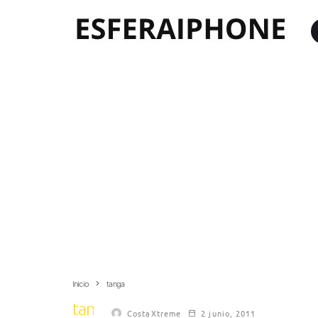
Inicio
tanga
tanga
CostaXtreme
2 junio, 2011