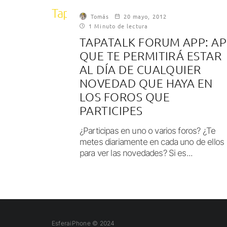
Tapatalk forum app
Tomás
20 mayo, 2012
1 Minuto de lectura
TAPATALK FORUM APP: A
QUE TE PERMITIRÁ ESTAR
AL DÍA DE CUALQUIER
NOVEDAD QUE HAYA EN
LOS FOROS QUE
PARTICIPES
¿Participas en uno o varios foros? ¿Te
metes diariamente en cada uno de ellos
para ver las novedades? Si es...
EsferaiPhone © 2024