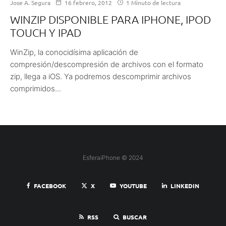
Jose A. Segura
16 febrero, 2012
1 Minuto de lectura
WINZIP DISPONIBLE PARA IPHONE, IPOD
TOUCH Y IPAD
WinZip, la conocidísima aplicación de
compresión/descompresión de archivos con el formato
zip, llega a iOS. Ya podremos descomprimir archivos
comprimidos...
EsferaiPhone © 2024
FACEBOOK
X
YOUTUBE
LINKEDIN
RSS
BUSCAR