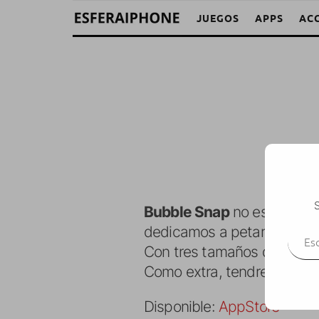
JUEGOS
APPS
AC
S
Bubble Snap
no es mas q
Escr
dedicamos a petar cuando
Con tres tamaños disponible
Como extra, tendremos un 
Disponible:
AppStore