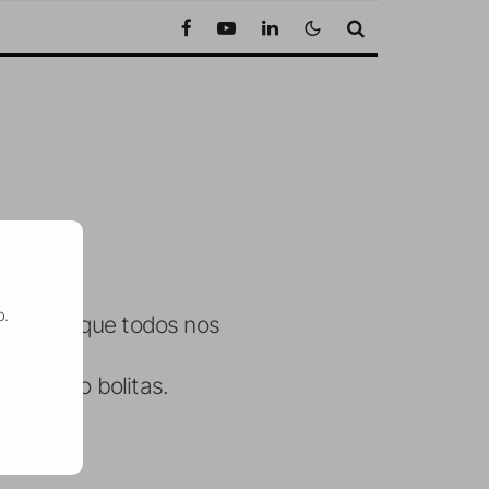
o.
 de esas que todos nos
SE
eventando bolitas.