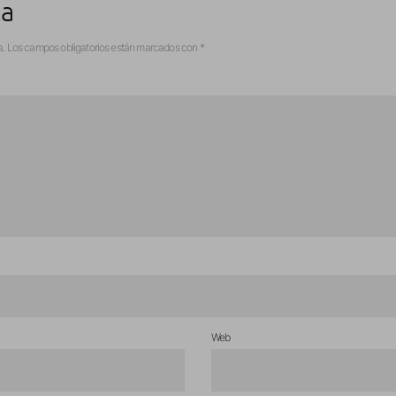
ta
a.
Los campos obligatorios están marcados con
*
Web