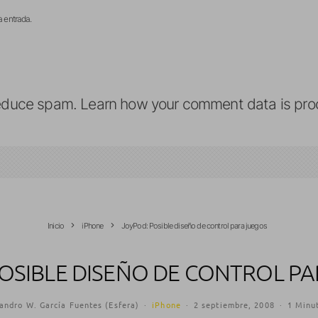
a entrada.
reduce spam.
Learn how your comment data is pro
Inicio
iPhone
JoyPod: Posible diseño de control para juegos
OSIBLE DISEÑO DE CONTROL P
andro W. García Fuentes (Esfera)
·
iPhone
·
2 septiembre, 2008
·
1 Minut