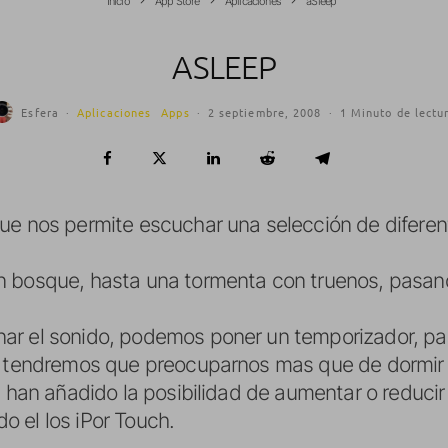
Inicio
App Store
Aplicaciones
aSleep
ASLEEP
Esfera
·
Aplicaciones
Apps
·
2 septiembre, 2008
·
1 Minuto de lectu
ue nos permite escuchar una selección de difere
n bosque, hasta una tormenta con truenos, pasan
ar el sonido, podemos poner un temporizador, pa
o tendremos que preocuparnos mas que de dormir o
, han añadido la posibilidad de aumentar o reduci
 el los iPor Touch.