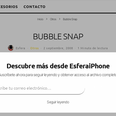
CESORIOS
CONTACTO
Inicio
Otros
Bubble Snap
BUBBLE SNAP
Esfera
·
Otros
·
2 septiembre, 2008
·
1 Minuto de lectura
Descubre más desde EsferaiPhone
uscríbete ahora para seguir leyendo y obtener acceso al archivo complet
ue un
simulador de bolitas de aire para embalar
,
ibe tu correo electrónico…
 caen en nuestras manos.
SUSCRIBIR
s, no hay mas finalidad que la de pasar el rato r
contador de todas las bolitas que petemos.
Seguir leyendo