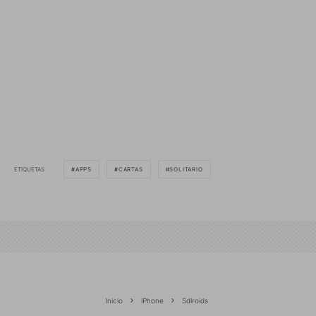
ETIQUETAS
APPS
CARTAS
SOLITARIO
Inicio
iPhone
Sdlroids