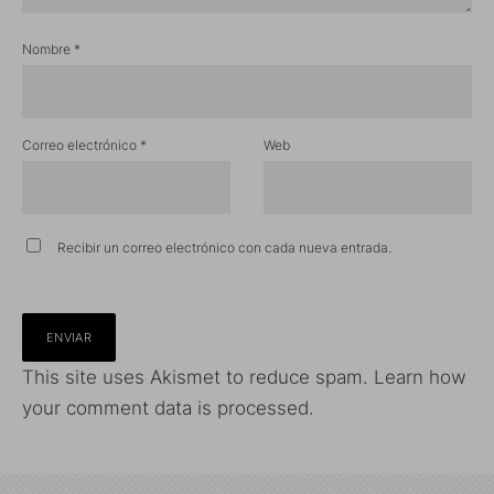
Nombre
*
Correo electrónico
*
Web
Recibir un correo electrónico con cada nueva entrada.
This site uses Akismet to reduce spam.
Learn how
your comment data is processed.