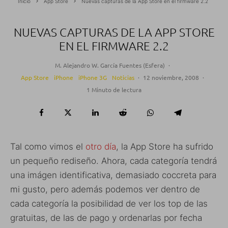
Inicio
App Store
Nuevas capturas de la App Store en el firmware 2.2
NUEVAS CAPTURAS DE LA APP STORE
EN EL FIRMWARE 2.2
M. Alejandro W. García Fuentes (Esfera)
·
App Store
iPhone
iPhone 3G
Noticias
·
12 noviembre, 2008
·
1 Minuto de lectura
Tal como vimos el
otro día
, la App Store ha sufrido
un pequeño rediseño. Ahora, cada categoría tendrá
una imágen identificativa, demasiado coccreta para
mi gusto, pero además podemos ver dentro de
cada categoría la posibilidad de ver los top de las
gratuitas, de las de pago y ordenarlas por fecha