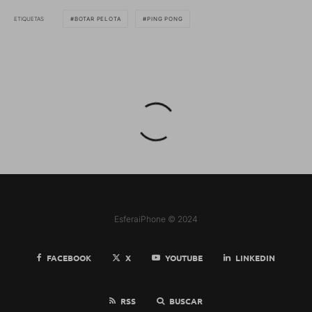
ETIQUETAS
BOTAR PELOTA
PING PONG
EsferaiPhone © 2024
FACEBOOK
X
YOUTUBE
LINKEDIN
RSS
BUSCAR