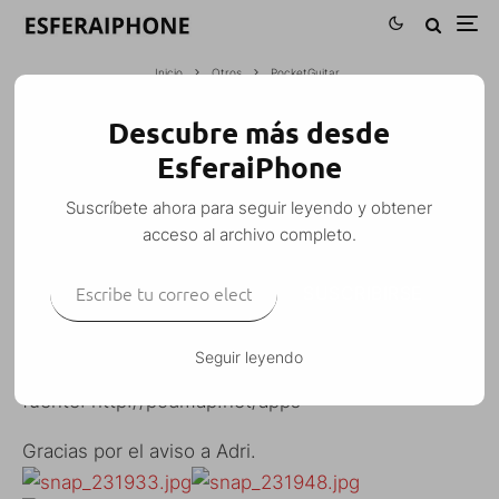
Inicio
Otros
PocketGuitar
Descubre más desde
POCKETGUITAR
EsferaiPhone
Esfera
·
Otros
·
21 enero, 2008
·
1 Minuto de lectura
Suscríbete ahora para seguir leyendo y obtener
acceso al archivo completo.
Escribe tu correo electrónico…
SUSCRIBIRSE
PocketGuitar nos permite tocar la guitarrla desde el
iPhone.
Seguir leyendo
Para instalarlo tenemos que añadir al installer la
fuente: http://podmap.net/apps
Gracias por el aviso a Adri.