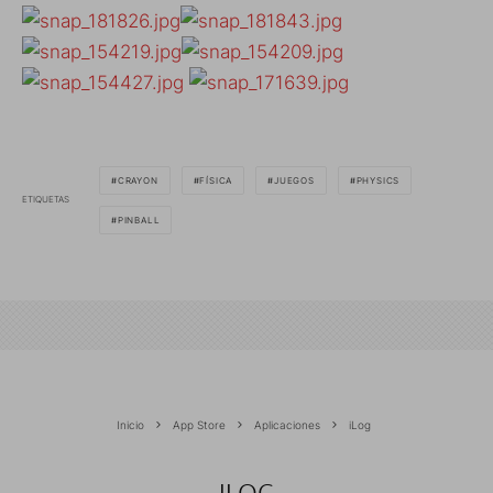
CRAYON
FÍSICA
JUEGOS
PHYSICS
ETIQUETAS
PINBALL
Inicio
App Store
Aplicaciones
iLog
ILOG