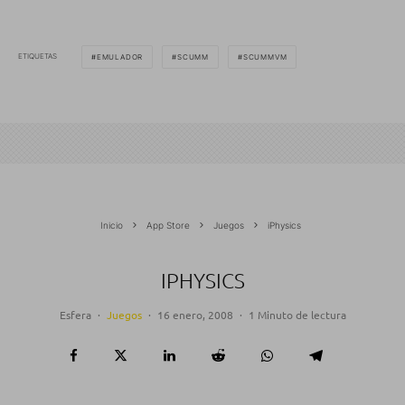
ETIQUETAS
EMULADOR
SCUMM
SCUMMVM
Inicio
App Store
Juegos
iPhysics
IPHYSICS
Esfera
·
Juegos
·
16 enero, 2008
·
1 Minuto de lectura