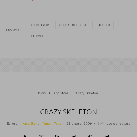
CONSTRUIR
DIGITAL CHOCOLATE
JUEGO
ETIQUETAS
TOPPLE
Inicio
App Store
Crazy Skeleton
CRAZY SKELETON
Esfera
·
App Store
Apps
Toys
·
23 enero, 2009
·
1 Minuto de lectura