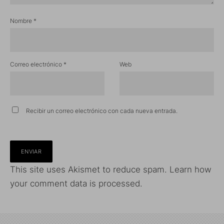
Nombre
*
Correo electrónico
*
Web
Recibir un correo electrónico con cada nueva entrada.
This site uses Akismet to reduce spam.
Learn how
your comment data is processed.