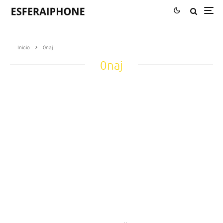
Inicio
0naj
0naj