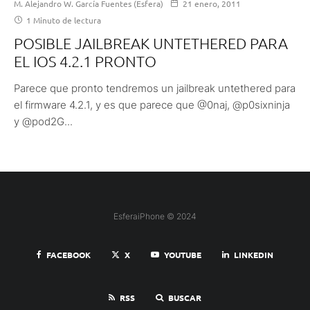
M. Alejandro W. García Fuentes (Esfera)
21 enero, 2011
1 Minuto de lectura
POSIBLE JAILBREAK UNTETHERED PARA
EL IOS 4.2.1 PRONTO
Parece que pronto tendremos un jailbreak untethered para
el firmware 4.2.1, y es que parece que @0naj, @p0sixninja
y @pod2G...
EsferaiPhone © 2024
FACEBOOK
X
YOUTUBE
LINKEDIN
RSS
BUSCAR