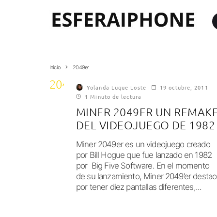
Inicio
2049er
2049er
Yolanda Luque Loste
19 octubre, 2011
1 Minuto de lectura
MINER 2049ER UN REMAK
DEL VIDEOJUEGO DE 1982
Miner 2049er es un videojuego creado
por Bill Hogue que fue lanzado en 1982
por Big Five Software. En el momento
de su lanzamiento, Miner 2049’er destac
por tener diez pantallas diferentes,...