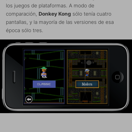
los juegos de plataformas. A modo de
comparación,
Donkey Kong
sólo tenía cuatro
pantallas, y la mayoría de las versiones de esa
época sólo tres.