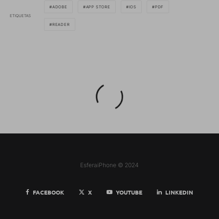
ADOBE
APP STORE
IOS
PDF
ETIQUETAS
READER
EsferaiPhone © 2024
FACEBOOK
X
YOUTUBE
LINKEDIN