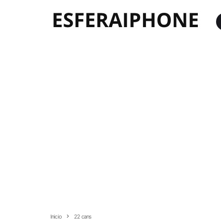
Inicio
22 cans