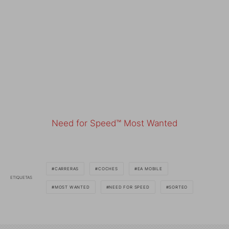
Need for Speed™ Most Wanted
CARRERAS
COCHES
EA MOBILE
ETIQUETAS
MOST WANTED
NEED FOR SPEED
SORTEO