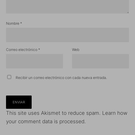
Nombre
*
Correo electrónico
*
Web
Recibir un correo electrónico con cada nueva entrada.
This site uses Akismet to reduce spam.
Learn how
your comment data is processed.