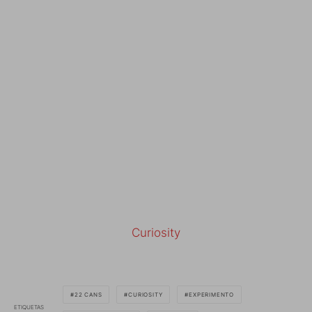
Curiosity
22 CANS
CURIOSITY
EXPERIMENTO
ETIQUETAS