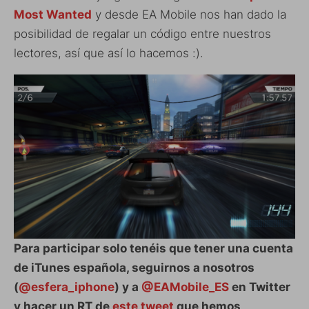
Most Wanted
y desde EA Mobile nos han dado la
posibilidad de regalar un código entre nuestros
lectores, así que así lo hacemos :).
Para participar solo tenéis que tener una cuenta
de iTunes española, seguirnos a nosotros
(
@esfera_iphone
) y a
@EAMobile_ES
en Twitter
y hacer un RT de
este tweet
que hemos