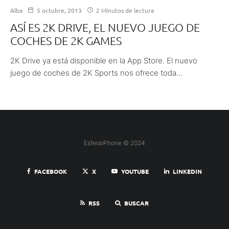
Alba
5 octubre, 2013
2 Minutos de lectura
ASÍ ES 2K DRIVE, EL NUEVO JUEGO DE
COCHES DE 2K GAMES
2K Drive ya está disponible en la App Store. El nuevo
juego de coches de 2K Sports nos ofrece toda...
EsferaiPhone © 2024
FACEBOOK
X
YOUTUBE
LINKEDIN
RSS
BUSCAR