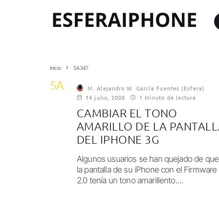
Inicio
5A347
5A347
M. Alejandro W. García Fuentes (Esfera)
14 julio, 2008
1 Minuto de lectura
CAMBIAR EL TONO
AMARILLO DE LA PANTAL
DEL IPHONE 3G
Algunos usuarios se han quejado de que
la pantalla de su iPhone con el Firmware
2.0 tenía un tono amarillento....