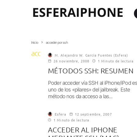
Inicio
acceder por ssh
acceder por ssh
M. Alejandro W. García Fuentes (Esfera)
26 noviembre, 2008
1 Minuto de lectura
MÉTODOS SSH: RESUMEN
Poder acceder vía SSH al iPhone/iPod e
uno de los «pilares» del jailbreak. Este
método nos da acceso a las...
Esfera
12 septiembre, 2007
1 Minuto de lectura
ACCEDER AL IPHONE