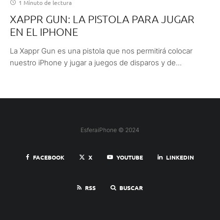
1 Minuto de lectura
XAPPR GUN: LA PISTOLA PARA JUGAR
EN EL IPHONE
La Xappr Gun es una pistola que nos permitirá colocar
nuestro iPhone y jugar a juegos de disparos y de...
EsferaiPhone © 2024
FACEBOOK
X
YOUTUBE
LINKEDIN
RSS
BUSCAR