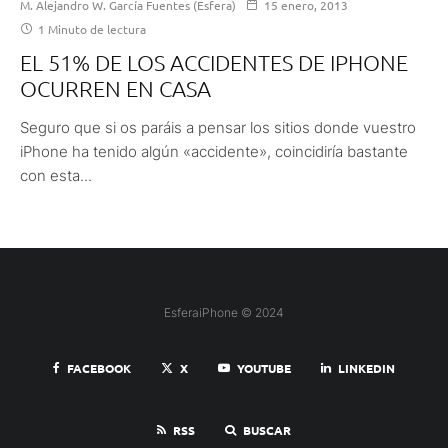
M. Alejandro W. García Fuentes (Esfera)
15 enero, 2013
1 Minuto de lectura
EL 51% DE LOS ACCIDENTES DE IPHONE
OCURREN EN CASA
Seguro que si os paráis a pensar los sitios donde vuestro
iPhone ha tenido algún «accidente», coincidiría bastante
con esta...
EsferaiPhone © 2024
FACEBOOK
X
YOUTUBE
LINKEDIN
RSS
BUSCAR