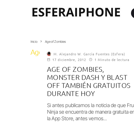
Inicio
Age of Zombies
Age of Zombies
M. Alejandro W. García Fuentes (Esfera)
17 diciembre, 2012
1 Minuto de lectura
AGE OF ZOMBIES,
MONSTER DASH Y BLAST
OFF TAMBIÉN GRATUITOS
DURANTE HOY
Si antes publicamos la noticia de que Fru
Ninja se encuentra de manera gratuita e
la App Store, antes vemos...