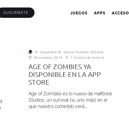
JUEGOS
APPS
ACCESO
SUSCRÍBETE
M. Alejandro W. García Fuentes (Esfera)
28 octubre, 2010
1 Minuto de lectura
AGE OF ZOMBIES YA
DISPONIBLE EN LA APP
STORE
Age of Zombies es lo nuevo de Halfbrick
Studios, un survival (si, uno más) en el
it
que nuestro cometido será...
n