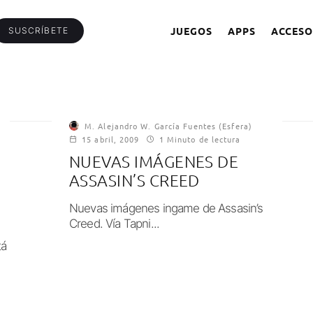
JUEGOS
APPS
ACCESO
SUSCRÍBETE
M. Alejandro W. García Fuentes (Esfera)
15 abril, 2009
1 Minuto de lectura
NUEVAS IMÁGENES DE
S
ASSASIN’S CREED
Nuevas imágenes ingame de Assasin’s
Creed. Vía Tapni...
tá