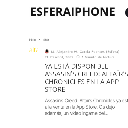
Inicio
altair
altair
M. Alejandro W. García Fuentes (Esfera)
23 abril, 2009
1 Minuto de lectura
YA ESTÁ DISPONIBLE
ASSASIN’S CREED: ALTAÏR’
CHRONICLES EN LA APP
STORE
Assasin’s Creed: Altaïr’s Chronicles ya es
a la venta en la App Store. Os dejo
además, un vídeo ingame del...