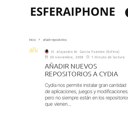
Inicio
añadir repositorios
añadir repositorios
M. Alejandro W. García Fuentes (Esfera)
20 noviembre, 2008
1 Minuto de lectura
AÑADIR NUEVOS
REPOSITORIOS A CYDIA
Cydia nos permite instalar gran cantidad
de aplicaciones, juegos y modificaciones
pero no siempre están en los repositorio
que vienen...