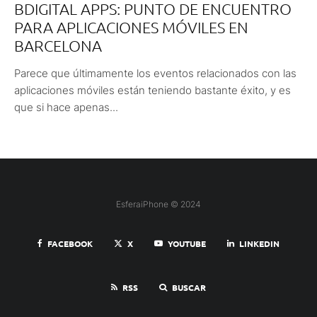
BDIGITAL APPS: PUNTO DE ENCUENTRO
PARA APLICACIONES MÓVILES EN
BARCELONA
Parece que últimamente los eventos relacionados con las
aplicaciones móviles están teniendo bastante éxito, y es
que si hace apenas...
EsferaiPhone © 2024
FACEBOOK
X
YOUTUBE
LINKEDIN
RSS
BUSCAR