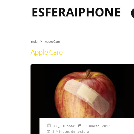
Inicio
Apple Care
Apple Care
JJ_E.iPhone
26 marzo, 2013
2 Minutos de lectura