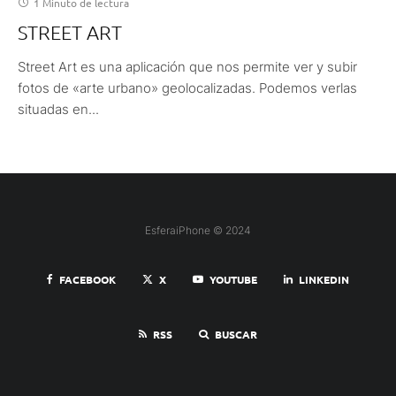
1 Minuto de lectura
STREET ART
Street Art es una aplicación que nos permite ver y subir
fotos de «arte urbano» geolocalizadas. Podemos verlas
situadas en...
EsferaiPhone © 2024
FACEBOOK
X
YOUTUBE
LINKEDIN
RSS
BUSCAR