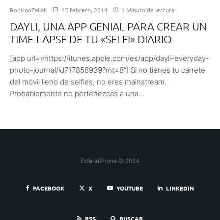
RodrigoZaliati
15 febrero, 2014
1 Minuto de lectura
DAYLI, UNA APP GENIAL PARA CREAR UN
TIME-LAPSE DE TU «SELFI» DIARIO
[app url=»https://itunes.apple.com/es/app/dayli-everyday-
photo-journal/id717858939?mt=8″] Si no tienes tu carrete
del móvil lleno de selfies, no eres mainstream.
Probablemente no pertenezcas a una...
EsferaiPhone © 2024
FACEBOOK
X
YOUTUBE
LINKEDIN
RSS
BUSCAR