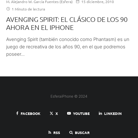
M. Alejandro W. García Fuentes (Esfera)
15 diciembre, 2010
1 Minuto de lectura
AVENGING SPIRIT: EL CLÁSICO DE LOS 90
AHORA EN EL IPHONE
Avenging Spirit (también conocido como Phantasm) es un
juego de recreativa de los años 90, en el que podremos
poseer...
EsferaiPhone © 2024
FACEBOOK
X
YOUTUBE
LINKEDIN
RSS
BUSCAR