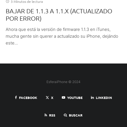
3 Minutos de lectura
BAJAR DE 1.1.3 A 1.1.X (ACTUALIZADO
POR ERROR)
Ahora que está la versión de firmware 1.1.3 en iTunes,
mucha gente sin querer a actualizado su iPhone, dejándo
este...
EsferaiPhone © 2024
FACEBOOK
X
YOUTUBE
LINKEDIN
RSS
BUSCAR