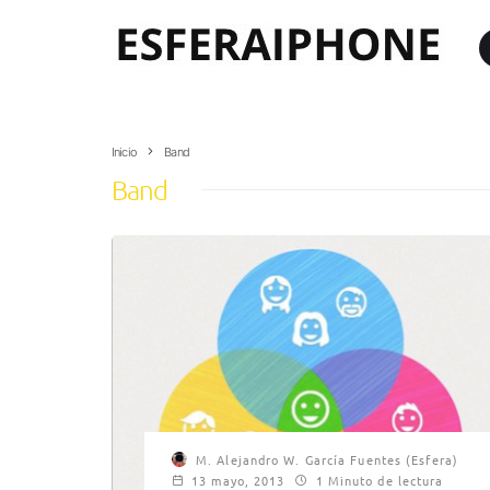
Inicio
Band
Band
M. Alejandro W. García Fuentes (Esfera)
13 mayo, 2013
1 Minuto de lectura