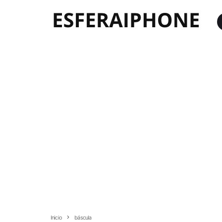
Inicio
báscula