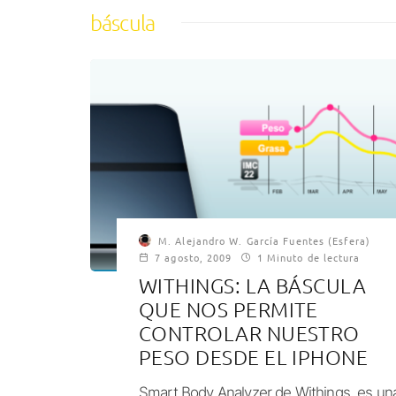
báscula
M. Alejandro W. García Fuentes (Esfera)
7 agosto, 2009
1 Minuto de lectura
WITHINGS: LA BÁSCULA
QUE NOS PERMITE
CONTROLAR NUESTRO
PESO DESDE EL IPHONE
Smart Body Analyzer de Withings, es un