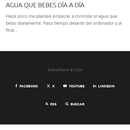
AGUA QUE BEBES DÍA A DÍA
Hace poco me planteé empezar a controlar el agua que
bebo diariamente. Paso tiempo delante del ordenador y al
final...
EsferaiPhone © 2024
FACEBOOK
X
YOUTUBE
LINKEDIN
RSS
BUSCAR