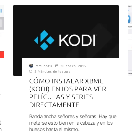
mmunozii
20 enero, 2015
2 Minutos de lectura
CÓMO INSTALAR XBMC
(KODI) EN IOS PARA VER
Y
PELÍCULAS Y SERIES
DIRECTAMENTE
Banda ancha señores y señoras. Hay que
á
meterse esto bien en la cabeza y en los
n
huesos hasta el mismo...