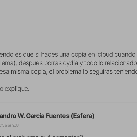
iendo es que si haces una copia en icloud cuando 
lema), despues borras cydia y todo lo relacionado c
 esa misma copia, el problema lo seguiras teniend
o explique.
jandro W. García Fuentes (Esfera)
015 a las 9:03