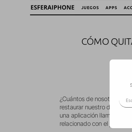
JUEGOS
APPS
AC
CÓMO QUITA
Iván F
S
Escr
¿Cuántos de nosotros hem
restaurar nuestro disposit
una aplicación llamada
Cyd
relacionado con el jailbreak