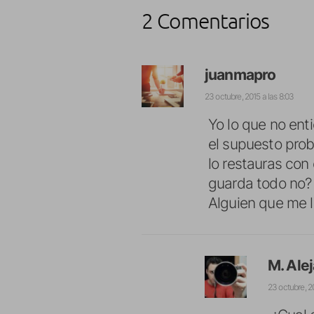
2 Comentarios
juanmapro
23 octubre, 2015 a las 8:03
Yo lo que no ent
el supuesto prob
lo restauras con
guarda todo no?
Alguien que me l
M. Ale
23 octubre, 2