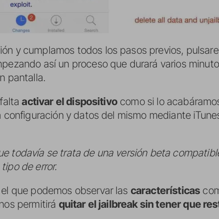
ón y cumplamos todos los pasos previos, pulsare
mpezando así un proceso que durará varios minutos
n pantalla.
 falta
activar el dispositivo
como si lo acabáramos
a configuración y datos del mismo mediante iTunes
 todavía se trata de una versión beta compatible 
ipo de error.
n el que podemos observar las
características
com
 nos permitirá
quitar el jailbreak sin tener que re