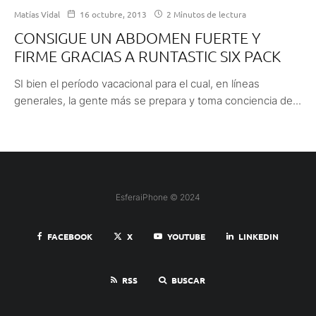
Matías Vidal
16 octubre, 2013
2 Minutos de lectura
CONSIGUE UN ABDOMEN FUERTE Y
FIRME GRACIAS A RUNTASTIC SIX PACK
SI bien el período vacacional para el cual, en líneas
generales, la gente más se prepara y toma conciencia de...
EsferaiPhone © 2024
FACEBOOK
X
YOUTUBE
LINKEDIN
RSS
BUSCAR