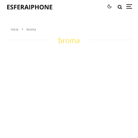
Inicio
broma
broma