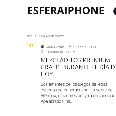
Inicio
búsqueda de palabras
búsqueda de palabras
Matías Vidal
15 enero, 2013
1 Minuto de lectura
MEZCLADITOS PREMIUM,
GRATIS DURANTE EL DÍA D
HOY
Los amantes de los juegos de letras
estamos de enhorabuena. La gente de
Etermax, creadores del ya archiconocido
Apalabrados, ha...