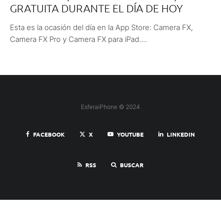
GRATUITA DURANTE EL DÍA DE HOY
Esta es la ocasión del día en la App Store: Camera FX,
Camera FX Pro y Camera FX para iPad....
EsferaiPhone © 2024
FACEBOOK
X
YOUTUBE
LINKEDIN
RSS
BUSCAR