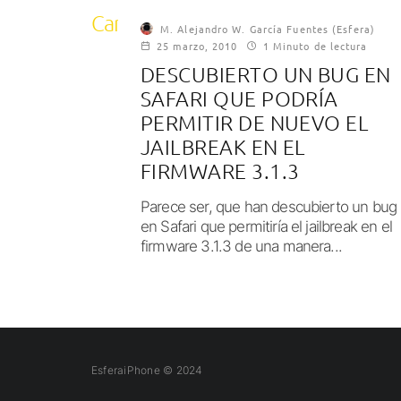
CanSecWest
M. Alejandro W. García Fuentes (Esfera)
25 marzo, 2010
1 Minuto de lectura
DESCUBIERTO UN BUG EN
SAFARI QUE PODRÍA
PERMITIR DE NUEVO EL
JAILBREAK EN EL
FIRMWARE 3.1.3
Parece ser, que han descubierto un bug
en Safari que permitiría el jailbreak en el
firmware 3.1.3 de una manera...
EsferaiPhone © 2024