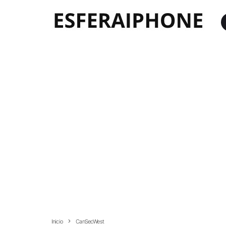
Inicio
CanSecWest