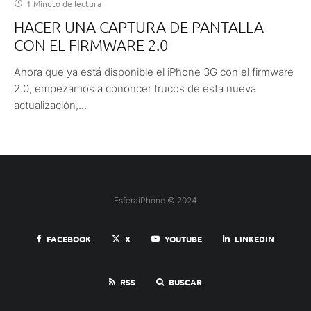
1 Minuto de lectura
HACER UNA CAPTURA DE PANTALLA
CON EL FIRMWARE 2.0
Ahora que ya está disponible el iPhone 3G con el firmware
2.0, empezamos a cononcer trucos de esta nueva
actualización,...
EsferaiPhone © 2024
FACEBOOK
X
YOUTUBE
LINKEDIN
RSS
BUSCAR