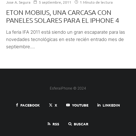
Jose A. Segura
5 septiembre, 2011
1 Minuto de lectura
ETON MOBIUS, UNA CARCASA CON
PANELES SOLARES PARA EL IPHONE 4
La feria IFA 2011 está siendo un gran escaparate para las
novedades tecnológicas en este recién entrado mes de
septiembre....
EsferaiPhone © 2024
FACEBOOK
X
YOUTUBE
LINKEDIN
RSS
BUSCAR